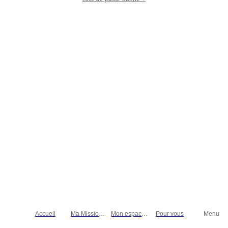
Accueil
Ma Mission
Mon espace
Pour vous
Menu
locale
personnel